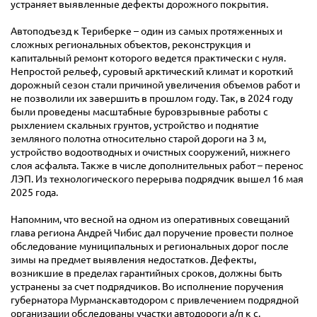
устраняет выявленные дефекты дорожного покрытия.
Автоподъезд к Териберке – один из самых протяженных и
сложных региональных объектов, реконструкция и
капитальный ремонт которого ведется практически с нуля.
Непростой рельеф, суровый арктический климат и короткий
дорожный сезон стали причиной увеличения объемов работ и
не позволили их завершить в прошлом году. Так, в 2024 году
были проведены масштабные буровзрывные работы с
рыхлением скальных грунтов, устройство и поднятие
земляного полотна относительно старой дороги на 3 м,
устройство водоотводных и очистных сооружений, нижнего
слоя асфальта. Также в числе дополнительных работ – перенос
ЛЭП. Из технологического перерыва подрядчик вышел 16 мая
2025 года.
Напомним, что весной на одном из оперативных совещаний
глава региона Андрей Чибис дал поручение провести полное
обследование муниципальных и региональных дорог после
зимы на предмет выявления недостатков. Дефекты,
возникшие в пределах гарантийных сроков, должны быть
устранены за счет подрядчиков. Во исполнение поручения
губернатора Мурманскавтодором с привлечением подрядной
организации обследованы участки автодороги а/п к с.