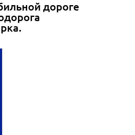
обильной дороге
тодорога
рка.