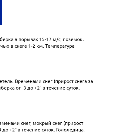
берка в порывах 15-17 м/с, поземок.
чью в снеге 1-2 км. Температура
етель. Временами снег (прирост снега за
берка от -3 до +2° в течение суток.
ременами снег, мокрый снег (прирост
3 до +2° в течение суток. Гололедица.